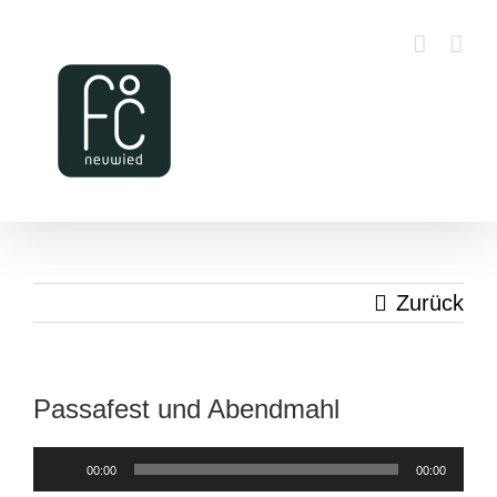
Zum
Inhalt
springen
Zurück
Passafest und Abendmahl
Audio-
00:00
00:00
Player