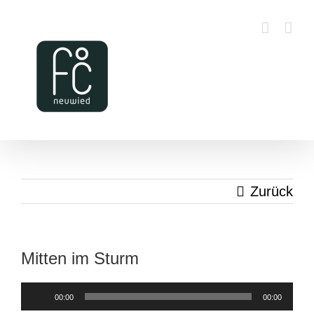
Zum
Inhalt
springen
Zurück
Mitten im Sturm
Audio-
00:00
00:00
Player