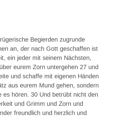
die
Lautstärke
zu
regeln.
trügerische Begierden zugrunde
en an, der nach Gott geschaffen ist
it, ein jeder mit seinem Nächsten,
cht über eurem Zorn untergehen 27 und
beite und schaffe mit eigenen Händen
wätz aus eurem Mund gehen, sondern
e es hören. 30 Und betrübt nicht den
tterkeit und Grimm und Zorn und
nder freundlich und herzlich und