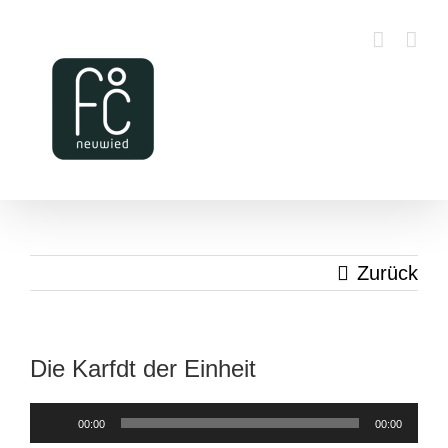
Zum
Inhalt
springen
Zurück
Die Karfdt der Einheit
Audio-
00:00
00:00
Player